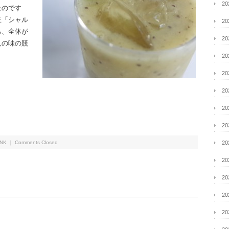
2
たのです
王「シャル
2
ろ、全体が
2
人の味の競
2
2
。
2
2
2
INK
｜
Comments Closed
2
2
2
2
2