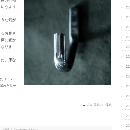
というよう
2
2
ような気が
2
きるお客さ
2
を床に置か
になりま
2
2
した。床な
2
2
たりにフッ
呆れたりせ
2
2
→
GW 営業のご案内
2
2
2
装・設備
｜
Comments Closed