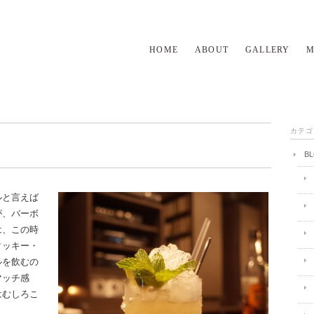
HOME
ABOUT
GALLERY
M
カテゴ
B
ルと言えば
が、バーボ
は、この時
タッキー・
ルを飲むの
マッチ感
はむしろこ