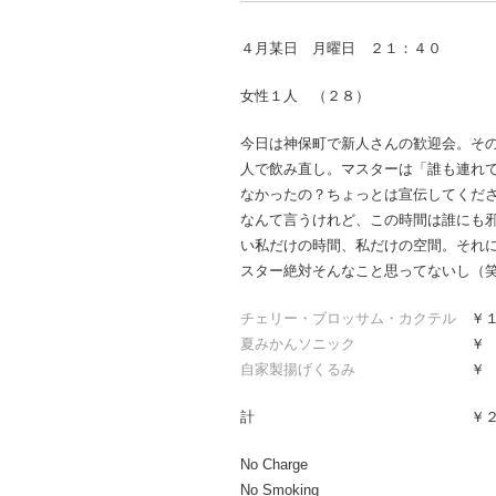
４月某日 月曜日 ２１：４０
女性１人 （２８）
今日は神保町で新人さんの歓迎会。そ
人で飲み直し。マスターは「誰も連れ
なかったの？ちょっとは宣伝してくだ
なんて言うけれど、この時間は誰にも
い私だけの時間、私だけの空間。それ
スター絶対そんなこと思ってないし（
チェリー・ブロッサム・カクテル
￥１
夏みかんソニック
￥ ８
自家製揚げくるみ
￥ ３
計 ￥２５
No Charge
No Smoking