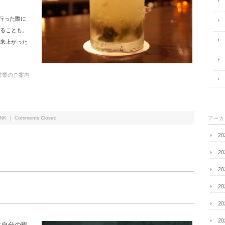
行った際に
ることも。
来上がった
 営業のご案内
INK
｜
Comments Closed
アーカ
2
2
2
2
2
2
に自分の鞄