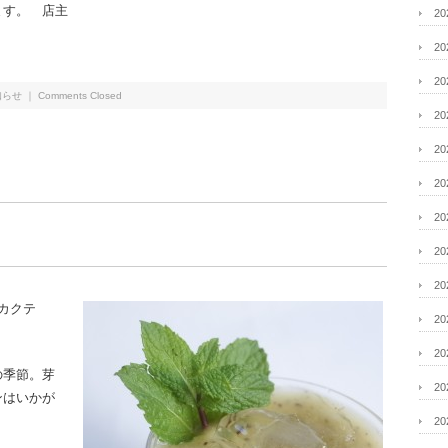
ます。 店主
2
2
2
知らせ
｜
Comments Closed
2
2
2
2
2
2
たカクテ
2
2
の季節。芽
2
ンはいかが
2