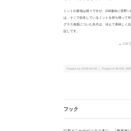
ミントの産地は様々ですが、GW連休に長野へ
は、そこで自生しているミントを持ち帰って作
グラス表面についた氷片は、冷えて美味しく出
証しです。
→
GW
Posted on 2019-04-30 ｜ Posted in
BLOG
,
DR
フック
以前どこかのビジネス本に、「無造作