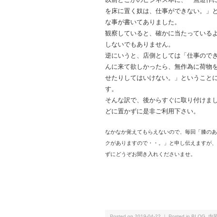
を床に置く奴は、仕事ができない。」
な事が書いてありました。
観察していると、確かに当たっている
しないでもありません。
逆にいうと、店側としては「仕事ので
んに来て欲しかったら、無作為に荷物
せたりしてはいけない。」ということ
す。
そんな訳で、後からすぐに取り付けま
どに置かずに是非ご利用下さい。
なかなか覚えてもらえないので、毎回「膝のあ
クがありますので・・。」と申し伝えますが、
ずにどうぞお聞き入れくださいませ。
Posted on 2019-04-22 ｜ Posted in
BLOG
,
内