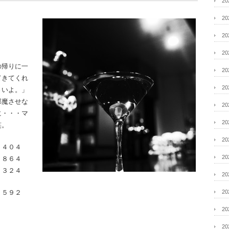
2
2
2
2
の帰りに一
2
てきてくれ
2
さいよ。」
邪魔させな
2
に・・・マ
2
笑。
2
４０４
2
６４
２４
2
９２
2
2
2