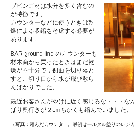
ブビンガ材は水分を多く含むの
が特徴です。
カウンターなどに使うときは乾
燥による収縮を考慮する必要が
あります。
BAR ground line のカウンターも
材木商から買ったときはまだ乾
燥が不十分で，側面を切り落と
すと、切り口から水が飛び散ら
んばかりでした。
最近お客さんがやけに近く感じるな・・・な
ぱり奥行きが２cmちかくも縮んでいました。
（写真：縮んだカウンター。最初はモルタル塗りのレジ