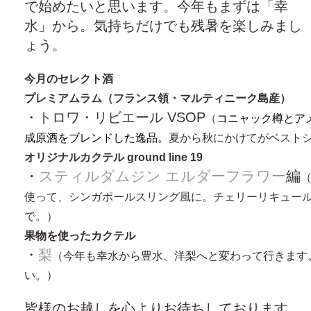
で始めたいと思います。今年もまずは「幸
水」から。気持ちだけでも残暑を楽しみまし
ょう。
今月のセレクト酒
プレミアムラム（フランス領・マルティニーク島産）
・トロワ・リビエール VSOP
（
コニャック樽とア
成原酒をブレンドした逸品。
夏から秋にかけてがベスト
オリジナルカクテル ground line 19
・
スティルダムジン エルダーフラワー
編
使って、シンガポールスリング風に。チェリーリキュー
で。）
果物を使ったカクテル
・
梨
（今年も幸水から豊水、洋梨へと変わって行きます
い。）
皆様のお越しを心よりお待ちしております。