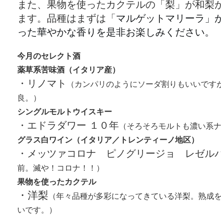
また、果物を使ったカクテルの「梨」が和梨
ます。品種はまずは「
マルゲットマリーラ」
った華やかな香りを是非お楽しみください。
今月のセレクト酒
薬草系苦味酒（イタリア産）
・リノマト
（カンパリのようにソーダ割りもいいです
良。）
シングルモルトウイスキー
・エドラダワー １０年
（そろそろモルトも濃い系
グラス白ワイン（イタリア／トレンティーノ地区）
・メッツァコロナ ピノグリージョ レゼル
前。滅や！コロナ！！）
果物を使ったカクテル
・洋梨
（年々品種が多彩になってきている洋梨。熟成
いです。）