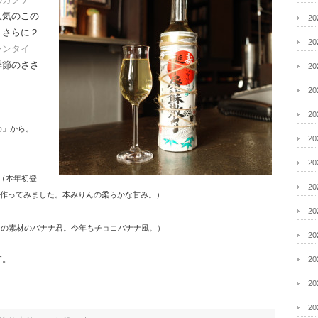
人気のこの
2
、さらに２
2
レンタイ
季節のささ
2
2
2
め」から。
2
2
（本年初登
2
作ってみました。本みりんの柔らかな甘み。）
2
普通の素材のバナナ君。今年もチョコバナナ風。）
2
す。
2
2
2