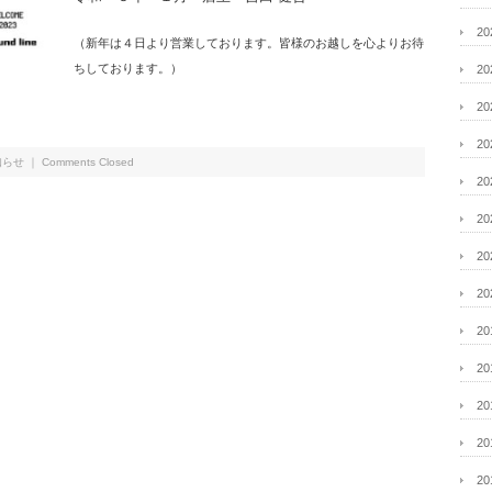
2
（新年は４日より営業しております。皆様のお越しを心よりお待
ちしております。）
2
2
2
知らせ
｜
Comments Closed
2
2
2
2
2
2
2
2
2