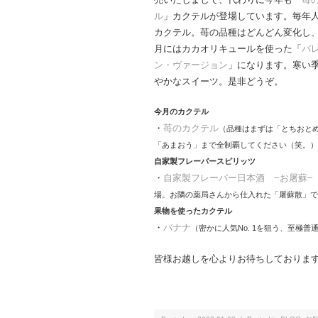
ル
」カクテルが登場しています。毎年
カクテル。苺の品種はどんどん変化し
月にはカカオリキュールを使った「
バ
ン・ヴァージョン
」になります。寒い
やかなスイーツ。是非どうぞ。
今月のカクテル
・
苺のカクテル
（品種はまずは「とちおと
「あまおう」まで全制覇してください（笑。）
自家製フレーバースピリッツ
・
自家製フレーバー日本酒 −お屠蘇−
場。お隣の薬局さんから仕入れた「屠蘇散」で
果物を使ったカクテル
・
バナナ
（密かに人気No. 1を狙う、至極
皆様お越しを心よりお待ちしておりま