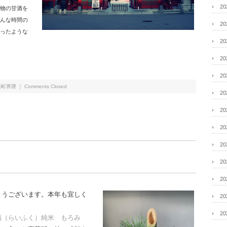
2
物の甘酒を
んな時間の
2
ったような
2
2
2
保町界隈
｜
Comments Closed
2
2
2
2
2
2
とうございます。本年も宜しく
2
2
福（らいふく）純米 もろみ