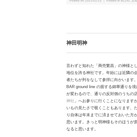
Posted on 2023-01-23 ｜ Posted in
BLOG
,
お
神田明神
言わずと知れた「商売繁昌」の神様と
地位を誇る神社です。年始には近隣の
者たちが列をなして参拝に向かいます
BAR ground line の面する錦華通り
が変わるので、通りの反対側のうちの
神社
」へお参りに行くことになります
いもの見たさで覗くこともあります。
り自体は年末までに済ませておいた方
思います。きっと明神様もそのほうが
なると思います。