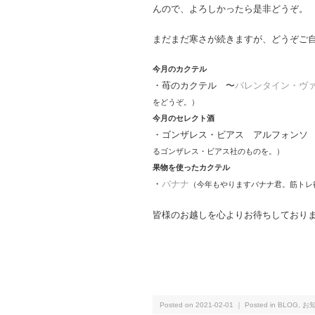
んので、よろしかったら是非どうぞ。
まだまだ寒さが続きますが、どうぞご
今月のカクテル
・苺のカクテル 〜
バレンタイン・ヴ
をどうぞ。）
今月のセレクト酒
・ゴンザレス・ビアス アルフォンソ
るゴンザレス・ビアス社のものを。）
果物を使ったカクテル
・
バナナ
（今年もやりますバナナ君。筋トレ
皆様のお越しを心よりお待ちしており
Posted on 2021-02-01 ｜ Posted in
BLOG
,
お