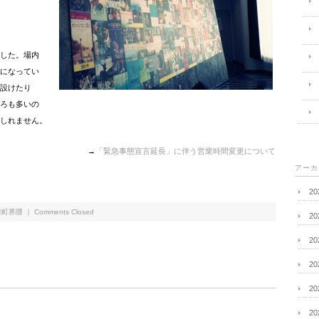
した。場内
になってい
設けたり
ろも多いの
しれません。
→
「緊急事態宣言延長」に伴う営業時間変更について
アーカ
2
保町界隈
｜
Comments Closed
2
2
2
2
2