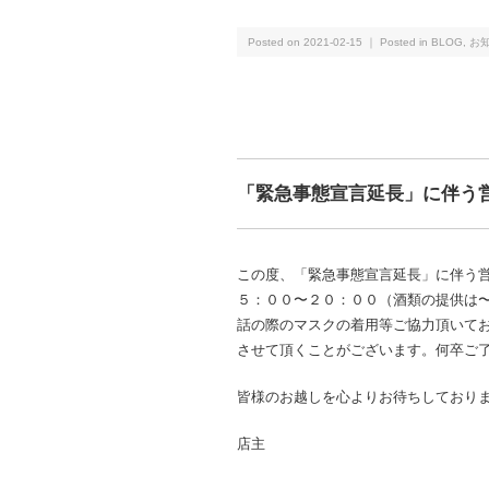
Posted on 2021-02-15 ｜ Posted in
BLOG
,
お
「緊急事態宣言延長」に伴う
この度、「緊急事態宣言延長」に伴う
５：００〜２０：００（酒類の提供は
話の際のマスクの着用等ご協力頂いて
させて頂くことがございます。何卒ご
皆様のお越しを心よりお待ちしており
店主