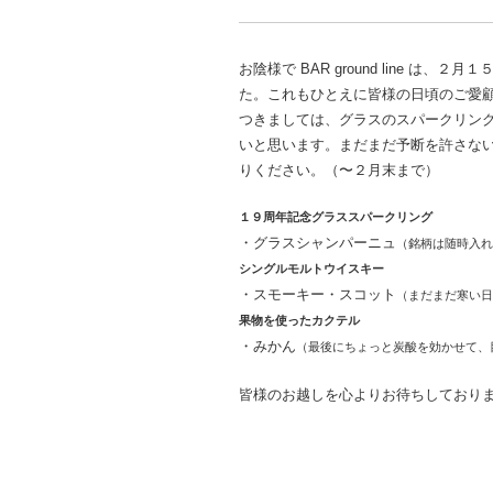
お陰様で BAR ground line 
た。これもひとえに皆様の日頃のご愛
つきましては、グラスのスパークリン
いと思います。まだまだ予断を許さな
りください。（
〜２月末まで）
１９周年記念グラススパークリング
・グラスシャンパーニュ
（銘柄は随時入れ
シングルモルトウイスキー
・スモーキー・スコット
（まだまだ寒い日
果物を使ったカクテル
・みかん
（最後にちょっと炭酸を効かせて、
皆様のお越しを心よりお待ちしており