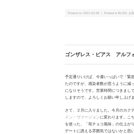
Posted on 2021-02-08 ｜ Posted in
BLOG
,
お
ゴンザレス・ビアス アルフ
予定通りいけば、今週いっぱいで「緊
たのですが、感染者数が思うように減
になりそうです。営業時間につきまし
しますので、よろしくお願い申し上げ
さて、２月に入りました。今月のカク
イン・ヴァージョン
に変わります。こ
を使った、「苺チョコ風味」の仕上が
デートに誘える雰囲気ではないかと思