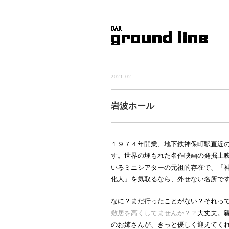
2021-02
岩波ホール
１９７４年開業、地下鉄神保町駅直近
す。
世界の埋もれた名作映画の発掘上
いるミニシアターの元祖的存在で、
「
化人」を気取るなら、外せない名所で
なに？まだ行ったことがない？それっ
敷居を高くしてませんか？？
大丈夫。
のお姉さんが、きっと優しく迎えてく