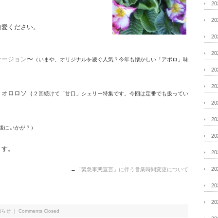
2
2
自愛ください。
2
2
ァージョン
〜
（いまや、オリジナルを凌ぐ人気？今年も懐かしい「アポロ」味
2
2
 オロロソ（
２回続けて「甘口」シェリー特集です。今回は定番でも扱ってい
2
2
後にいかが？）
2
ます。
2
2
→
「緊急事態宣言」に伴う営業時間変更について
2
2
知らせ
｜
Comments Closed