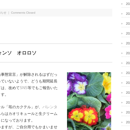
2
知らせ
｜
Comments Closed
2
2
2
2
ォンソ オロロソ
2
2
2
急事態宣言」が解除されるはずだっ
っていないようで、どうも期間延長
2
ては、改めて
SNS
等でもご報告いた
2
ます。
2
テル「苺のカクテル」が、
バレンタ
2
ちらはカオリキュールと生クリーム
りになっております。
2
いますが、ご自分用でもかまいませ