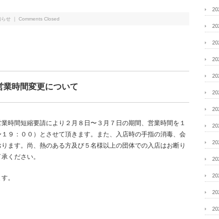
2
知らせ
｜
Comments Closed
2
2
2
2
営業時間変更について
2
2
営業時間短縮要請により２月８日〜３月７日の期間、営業時間を１
2
〜１９：００）とさせて頂きます。また、入店時の手指の消毒、会
2
おります。尚、熱のある方及び５名様以上の団体での入店はお断り
了承ください。
2
2
ます。
2
2