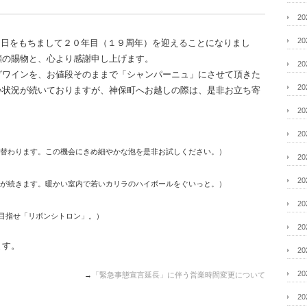
2
2
は、２月１５日をもちまして２０年目（１９周年）を迎えることになりまし
顧の賜物と、心より感謝申し上げます。
2
グワインを、お値段そのままで「シャンパーニュ」にさせて頂きた
2
い状況が続いておりますが、神保町へお越しの際は、是非お立ち寄
2
2
替わります。この機会にきめ細やかな泡を是非お試しください。）
2
2
が続きます。暖かい室内で若いカリラのハイボールをぐいっと。）
2
目指せ「リボンシトロン」。）
2
ます。
2
2
→
「緊急事態宣言延長」に伴う営業時間変更について
2