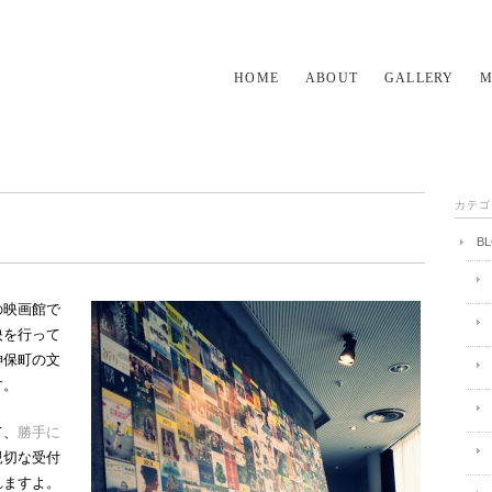
HOME
ABOUT
GALLERY
M
カテゴ
B
の映画館で
映を行って
神保町の文
す。
て、
勝手に
親切な受付
れますよ。